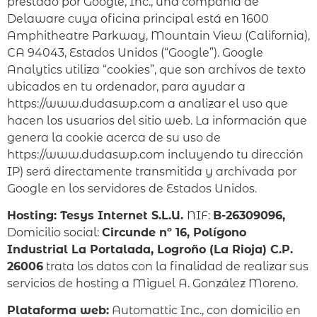
prestado por Google, Inc., una compañía de
Delaware cuya oficina principal está en 1600
Amphitheatre Parkway, Mountain View (California),
CA 94043, Estados Unidos (“Google”). Google
Analytics utiliza “cookies”, que son archivos de texto
ubicados en tu ordenador, para ayudar a
https://www.dudaswp.com a analizar el uso que
hacen los usuarios del sitio web. La información que
genera la cookie acerca de su uso de
https://www.dudaswp.com incluyendo tu dirección
IP) será directamente transmitida y archivada por
Google en los servidores de Estados Unidos.
Hosting:
Tesys Internet S.L.U.
NIF:
B-26309096,
Domicilio social:
Circunde nº 16, Polígono
Industrial La Portalada, Logroño (La Rioja) C.P.
26006
trata los datos con la finalidad de realizar sus
servicios de hosting a Miguel A. González Moreno.
Plataforma web:
Automattic Inc., con domicilio en