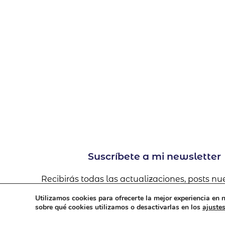
Suscríbete a mi newsletter
Recibirás todas las actualizaciones, posts nu
dudas y problemas con Wordpress, Elemento
Utilizamos cookies para ofrecerte la mejor experiencia en
Betheme, Woocommerce, y mucho más.
sobre qué cookies utilizamos o desactivarlas en los
ajuste
Y ya que estamos, suscríbete al canal de