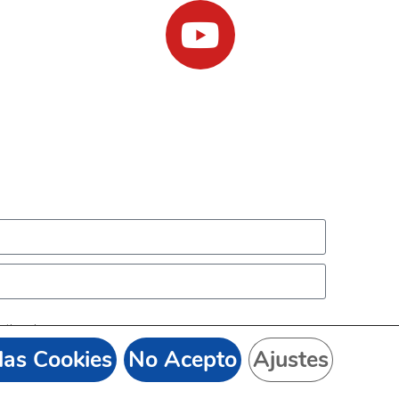
stionario.
las Cookies
No Acepto
Ajustes
 en los servidores de Axarnet (proveedor de hosting de Olmisur) dentro
der, rectificar, limitar y suprimir tus datos en hola@dudaswp.com, así
toridad de control.