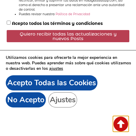
rectificar, limitar y suprimir tus datos en hola@dudaswp.com, así
como el derecho a presentar una reclamación ante una autoridad
de control.
Puedes revisar nuestra
Política de Privacidad
Acepto todos los términos y condiciones
Quiero recibir todas las actualizaciones y
nuevos Posts
Utilizamos cookies para ofrecerte la mejor experiencia en
nuestra web. Puedes aprender más sobre qué cookies utilizamos
o desactivarlas en los
ajustes
Suscríbete:
Acepto Todas las Cookies
No Acepto
Ajustes
© 2023 Todos los derechos reservados. Diseñado con
mucho 💓 por
SEOOlmisur
para el mundo
Aviso Legal
Política Cookies
Política Privacidad