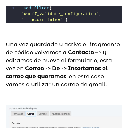
add_filter
(
'wpcf7_validate_configuration'
, 
'__return_false'
)
;
Una vez guardado y activo el fragmento
de código volvemos a
Contacto
–> y
editamos de nuevo el formulario, esta
vez en
Correo -> De -> Insertamos el
correo que queramos
, en este caso
vamos a utilizar un correo de gmail.